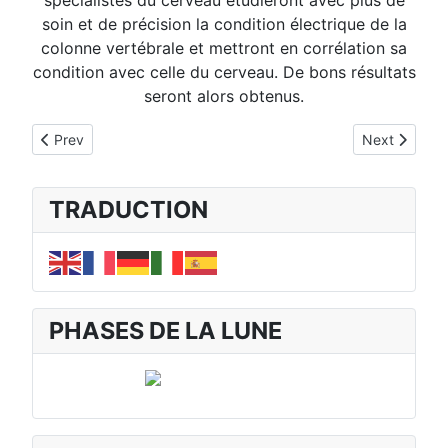
spécialistes du cerveau étudieront avec plus de
soin et de précision la condition électrique de la
colonne vertébrale et mettront en corrélation sa
condition avec celle du cerveau. De bons résultats
seront alors obtenus.
Previous article: Le corps physique
Next article
Prev
Next
TRADUCTION
PHASES DE LA LUNE