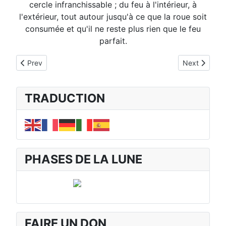
cercle infranchissable ; du feu à l'intérieur, à
l'extérieur, tout autour jusqu'à ce que la roue soit
consumée et qu'il ne reste plus rien que le feu
parfait.
Previous article: III. LES QUALITES DU MOUVEMENT ROTATO
Next articl
Prev
Next
TRADUCTION
PHASES DE LA LUNE
FAIRE UN DON