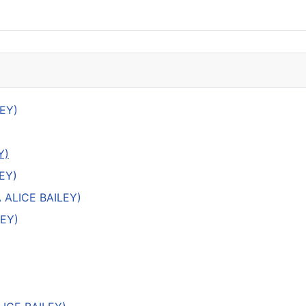
LEY)
Y)
EY)
 ALICE BAILEY)
LEY)