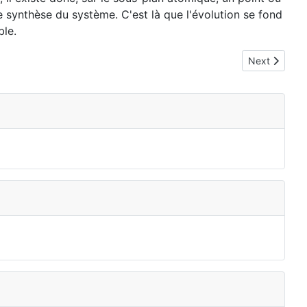
e synthèse du système. C'est là que l'évolution se fond
ble.
Next article:
Next