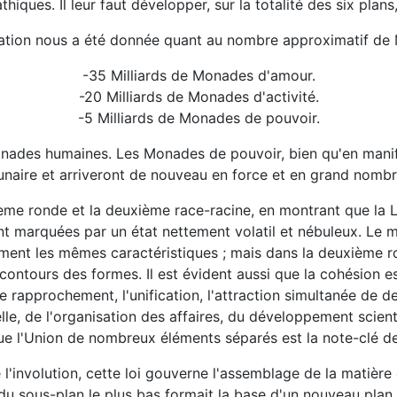
hiques. Il leur faut développer, sur la totalité des six plan
ation nous a été donnée quant au nombre approximatif de
-35 Milliards de Monades d'amour.
-20 Milliards de Monades d'activité.
-5 Milliards de Monades de pouvoir.
Monades humaines. Les Monades de pouvoir, bien qu'en manife
 lunaire et arriveront de nouveau en force et en grand nombr
ème ronde et la deuxième race-racine, en montrant que la L
ent marquées par un état nettement volatil et nébuleux. 
lement les mêmes caractéristiques ; mais dans la deuxième r
contours des formes. Il est évident aussi que la cohésion est
e rapprochement, l'unification, l'attraction simultanée de d
lle, de l'organisation des affaires, du développement scienti
ue l'Union de nombreux éléments séparés est la note-clé d
l'involution, cette loi gouverne l'assemblage de la matière et
u sous-plan le plus bas formait la base d'un nouveau plan ;