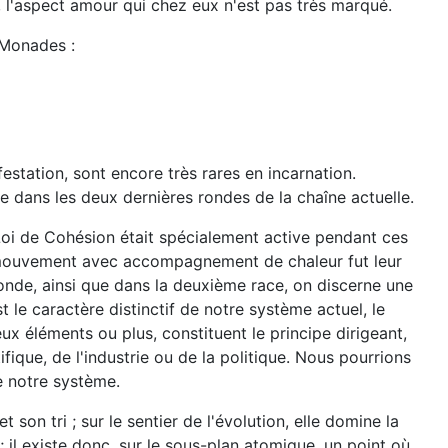
s, l'aspect amour qui chez eux n'est pas très marqué.
 Monades :
station, sont encore très rares en incarnation.
e dans les deux dernières rondes de la chaîne actuelle.
oi de Cohésion était spécialement active pendant ces
Le mouvement avec accompagnement de chaleur fut leur
onde, ainsi que dans la deuxième race, on discerne une
 le caractère distinctif de notre système actuel, le
eux éléments ou plus, constituent le principe dirigeant,
fique, de l'industrie ou de la politique. Nous pourrions
e notre système.
 son tri ; sur le sentier de l'évolution, elle domine la
 il existe donc, sur le sous-plan atomique, un point où