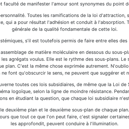
 faculté de manifester l'amour sont synonymes du point d
personnalité. Toutes les ramifications de la loi d'attraction
ce, qui a pour résultat l'adhésion et conduit à l'absorptio
générale de la qualité fondamentale de cette loi.
stémiques, s'il est toutefois permis de faire entre elles des 
er assemblage de matière moléculaire en dessous du sous-pla
les agrégats voulus. Elle est le rythme des sous-plans. Le s
que plan. C'est la même chose exprimée autrement. N'oublion
 ne font qu'obscurcir le sens, ne peuvent que suggérer et n
uverne toutes ces lois subsidiaires, de même que la Loi de 
ma logoïque, selon la ligne de moindre résistance. Pendant
ns en étudiant la question, que chaque loi subsidiaire n'est
 deuxième plan et le deuxième sous-plan de chaque plan. Il
s que tout ce que l'on peut faire, c'est signaler certaines
les approfondit, peuvent conduire à l'illumination.