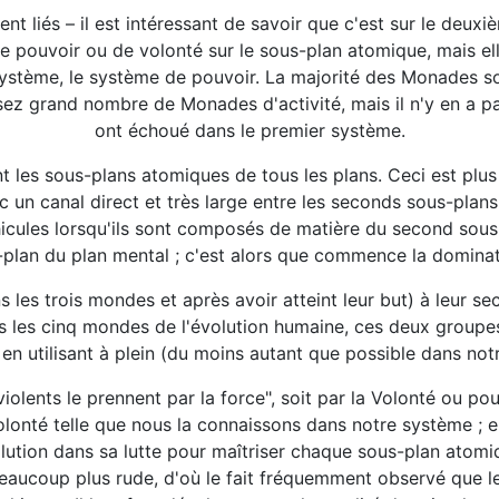
t liés – il est intéressant de savoir que c'est sur le deu
de pouvoir ou de volonté sur le sous-plan atomique, mais e
Système, le système de pouvoir. La majorité des Monades 
ssez grand nombre de Monades d'activité, mais il n'y en a 
ont échoué dans le premier système.
iant les sous-plans atomiques de tous les plans. Ceci est p
 un canal direct et très large entre les seconds sous-pla
icules lorsqu'ils sont composés de matière du second sous-pl
plan du plan mental ; c'est alors que commence la domina
les trois mondes et après avoir atteint leur but) à leur se
ns les cinq mondes de l'évolution humaine, ces deux groupe
é en utilisant à plein (du moins autant que possible dans no
olents le prennent par la force", soit par la Volonté ou pouvo
olonté telle que nous la connaissons dans notre système ; e
lution dans sa lutte pour maîtriser chaque sous-plan atomi
aucoup plus rude, d'où le fait fréquemment observé que le