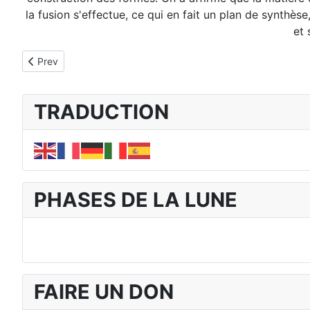
la fusion s'effectue, ce qui en fait un plan de synthè
et 
Previous article: 1. La Loi de Vibration
Prev
TRADUCTION
PHASES DE LA LUNE
FAIRE UN DON