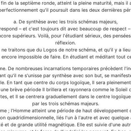
fin de la septième ronde, atteint la pleine maturité, mais 
perfectionnement qu'il poursuit dans les deux dernières pér
a. De synthèse avec les trois schémas majeurs,
rrespond – et c'est toujours dit avec beaucoup de respect
ore supérieurs. Voilà, pour l'étudiant sérieux, des pensée
réflexion.
ne traitons que du Logos de notre schéma, et qu'il y a lieu
t encore impossible de faire. En étudiant et méditant tout ce
ltime. De nombreuses incarnations temporaires précèdent l'
nt qu'il ne s'unisse par synthèse avec son but, se manifest
e. En tant que centre du corps logoïque, Il sera pleinement 
ne brève période Il brillera et rayonnera comme le Soleil da
es, et Il se centrera graduellement dans le centre logoïque 
par les trois schémas majeurs.
osme ; l'Homme atteint une période de haut développement o
ion quadridimensionnelle, liés l'un à l'autre et avec quelque 
 et de grande utilité magnétique. Elle est suivie d'une autre