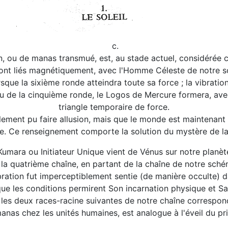
c.
tion, ou de manas transmué, est, au stade actuel, considér
nt liés magnétiquement, avec l'Homme Céleste de notre sc
rsque la sixième ronde atteindra toute sa force ; la vibrati
ieu de la cinquième ronde, le Logos de Mercure formera, ave
triangle temporaire de force.
ulement pu faire allusion, mais que le monde est maintenant
e. Ce renseignement comporte la solution du mystère de la 
 Kumara ou Initiateur Unique vient de Vénus sur notre planè
s la quatrième chaîne, en partant de la chaîne de notre sché
ibration fut imperceptiblement sentie (de manière occulte) 
ue les conditions permirent Son incarnation physique et Sa 
les deux races-racine suivantes de notre chaîne correspond
anas chez les unités humaines, est analogue à l'éveil du pr