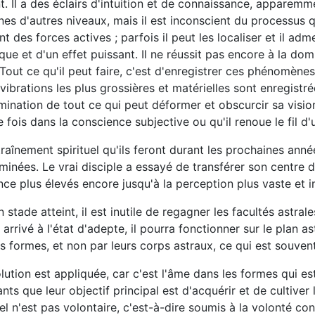
. Il a des éclairs d'intuition et de connaissance, apparemm
 d'autres niveaux, mais il est inconscient du processus qui 
t des forces actives ; parfois il peut les localiser et il ad
e et d'un effet puissant. Il ne réussit pas encore à la domi
 Tout ce qu'il peut faire, c'est d'enregistrer ces phénomèn
brations les plus grossières et matérielles sont enregistrée
élimination de tout ce qui peut déformer et obscurcir sa vis
 fois dans la conscience subjective ou qu'il renoue le fil d'u
traînement spirituel qu'ils feront durant les prochaines anné
inées. Le vrai disciple a essayé de transférer son centre d'
ce plus élevés encore jusqu'à la perception plus vaste et i
n stade atteint, il est inutile de regagner les facultés as
rivé à l'état d'adepte, il pourra fonctionner sur le plan astr
 formes, et non par leurs corps astraux, ce qui est souvent
olution est appliquée, car c'est l'âme dans les formes qui e
nts que leur objectif principal est d'acquérir et de cultiver
 n'est pas volontaire, c'est-à-dire soumis à la volonté consci