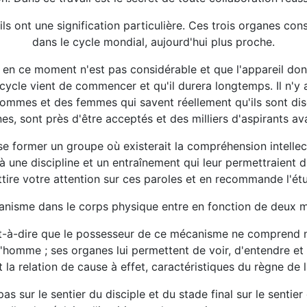
ls ont une signification particulière. Ces trois organes con
dans le cycle mondial, aujourd'hui plus proche.
n en ce moment n'est pas considérable et que l'appareil dont
e cycle vient de commencer et qu'il durera longtemps. Il n'y
ommes et des femmes qui savent réellement qu'ils sont disci
nes, sont près d'être acceptés et des milliers d'aspirants av
se former un groupe où existerait la compréhension intellec
une discipline et un entraînement qui leur permettraient 
ttire votre attention sur ces paroles et en recommande l'ét
nisme dans le corps physique entre en fonction de deux m
st-à-dire que le possesseur de ce mécanisme ne comprend ni
'homme ; ses organes lui permettent de voir, d'entendre et
a relation de cause à effet, caractéristiques du règne de l
s sur le sentier du disciple et du stade final sur le sentier