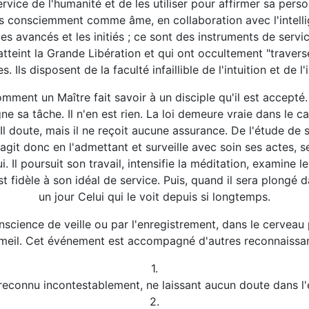
vice de l'humanité et de les utiliser pour affirmer sa personn
s consciemment comme âme, en collaboration avec l'intelli
les avancés et les initiés ; ce sont des instruments de servic
atteint la Grande Libération et qui ont occultement "traver
 Ils disposent de la faculté infaillible de l'intuition et de 
omment un Maître fait savoir à un disciple qu'il est accepté.
gne sa tâche. Il n'en est rien. La loi demeure vraie dans le 
r. Il doute, mais il ne reçoit aucune assurance. De l'étude d
 Il agit donc en l'admettant et surveille avec soin ses actes, 
ui. Il poursuit son travail, intensifie la méditation, examin
t fidèle à son idéal de service. Puis, quand il sera plongé d
un jour Celui qui le voit depuis si longtemps.
science de veille ou par l'enregistrement, dans le cerveau
eil. Cet événement est accompagné d'autres reconnaissa
1.
econnu incontestablement, ne laissant aucun doute dans l'e
2.