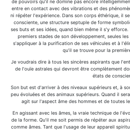
de pouvoirs qu'il ne domine pas encore intelligemment
entre en contact avec des vibrations et des phénomènes
ni répéter l'expérience. Dans son corps éthérique, il sen
consciente, une structure septuple de forme symboliqu
ses buts et ses idées, quand bien même il s'y efforce.
premiers stades de son développement, seules les vi
s'appliquer à la purification de ses véhicules et à l'
qu'il se trouve pour la première
Je voudrais dire à tous les sincères aspirants que l'en
de l'ouïe astrales qui devront être complètement dom
états de conscien
Son but est d'arriver à des niveaux supérieurs et, à so
peu évoluées et des animaux supérieurs. Quand il sera ar
agit sur l'aspect âme des hommes et de toutes les
En agissant avec les âmes, la vraie technique de l'év
de la forme. Qu'il me soit permis de répéter aux aspira
comme âmes. Tant que l'usage de leur appareil spirituel