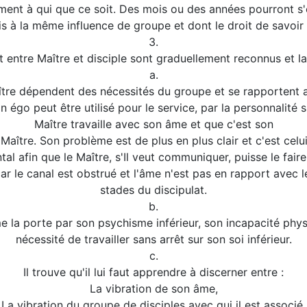
ment à qui que ce soit. Des mois ou des années pourront s'é
s à la même influence de groupe et dont le droit de savoir
3.
t entre Maître et disciple sont graduellement reconnus et la 
a.
ître dépendent des nécessités du groupe et se rapportent 
on égo peut être utilisé pour le service, par la personnalit
Maître travaille avec son âme et que c'est son
aître. Son problème est de plus en plus clair et c'est celui
l afin que le Maître, s'Il veut communiquer, puisse le faire 
ar le canal est obstrué et l'âme n'est pas en rapport avec 
stades du discipulat.
b.
e la porte par son psychisme inférieur, son incapacité phy
nécessité de travailler sans arrêt sur son soi inférieur.
c.
Il trouve qu'il lui faut apprendre à discerner entre :
La vibration de son âme,
La vibration du groupe de disciples avec qui il est associé,