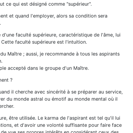
tout ce qui est désigné comme "supérieur".
nt et quand l'employer, alors sa condition sera
.
d'une faculté supérieure, caractéristique de l'âme, lui
ette faculté supérieure est l'intuition.
 du Maître ; aussi, je recommande à tous les aspirants
n.
iple accepté dans le groupe d'un Maître.
ment ?
uand il cherche avec sincérité à se préparer au service,
ever du monde astral ou émotif au monde mental où il
ercher.
 être utilisée. Le karma de l'aspirant est tel qu'il lui
tions, et d'avoir une volonté suffisante pour faire face
d de vue ses propres intérêts en considérant ceux des