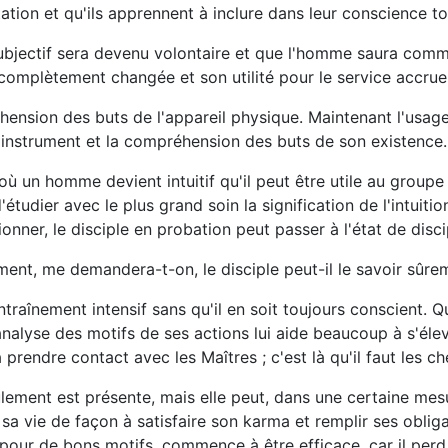
station et qu'ils apprennent à inclure dans leur conscience 
bjectif sera devenu volontaire et que l'homme saura comme
complètement changée et son utilité pour le service accrue
ension des buts de l'appareil physique. Maintenant l'usage 
 instrument et la compréhension des buts de son existence. C
 où un homme devient intuitif qu'il peut être utile au groupe
'étudier avec le plus grand soin la signification de l'intuitio
ner, le disciple en probation peut passer à l'état de disc
nt, me demandera-t-on, le disciple peut-il le savoir sûre
ntraînement intensif sans qu'il en soit toujours conscient. Q
analyse des motifs de ses actions lui aide beaucoup à s'él
 prendre contact avec les Maîtres ; c'est là qu'il faut les ch
ement est présente, mais elle peut, dans une certaine mesure,
sa vie de façon à satisfaire son karma et remplir ses obliga
it pour de bons motifs, commence à être efficace, car il per