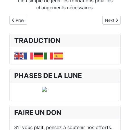
bien simple de jeter les fondations pour les
changements nécessaires.
Previous article: c. L'Adaptation des Méthodes Hiérarchiques
Next article:
Prev
Next
TRADUCTION
PHASES DE LA LUNE
FAIRE UN DON
S'il vous plaît, pensez à soutenir nos efforts.