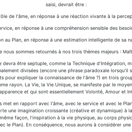
saisi, devrait être :
ntrôle de l'âme, en réponse à une réaction vivante à la perce
ervice, en réponse à une compréhension sensible des besoi
n au Plan, en réponse à une estimation intelligente de sa n
 nous sommes retournés à nos trois thèmes majeurs : Maîtri
re devra être septuple, comme la Technique d'Intégration, ma
inalement divisées (encore une phrase paradoxale lorsqu'il s
pour expliquer la connaissance de l'âme ?) en trois groupe
ième rayon. La Vie, la Vie Unique, se manifeste par le moyen
apparence et qui sont essentiellement Volonté, Amour et Int
es met en rapport avec l'âme, avec le service et avec le Pla
orte une imagination croissante (créative et dynamique) à la
a même façon, l'inspiration à la vie physique, au corps physiq
vec le Plan). En conséquence, nous aurons à considérer une 