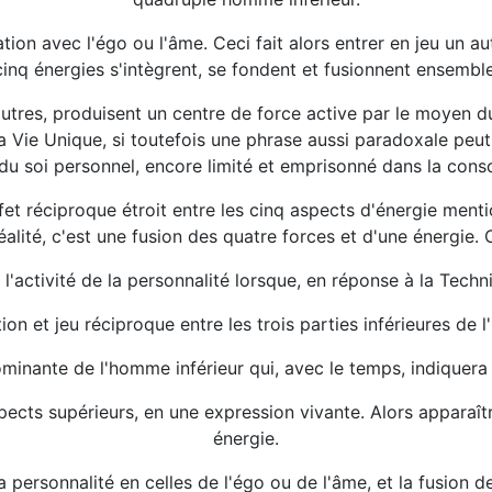
ion avec l'égo ou l'âme. Ceci fait alors entrer en jeu un au
cinq énergies s'intègrent, se fondent et fusionnent ensemble
autres, produisent un centre de force active par le moyen d
 la Vie Unique, si toutefois une phrase aussi paradoxale pe
du soi personnel, encore limité et emprisonné dans la consc
fet réciproque étroit entre les cinq aspects d'énergie menti
éalité, c'est une fusion des quatre forces et d'une énergie. 
'activité de la personnalité lorsque, en réponse à la Techniq
ion et jeu réciproque entre les trois parties inférieures de
inante de l'homme inférieur qui, avec le temps, indiquera 
pects supérieurs, en une expression vivante. Alors apparaît
énergie.
a personnalité en celles de l'égo ou de l'âme, et la fusion 