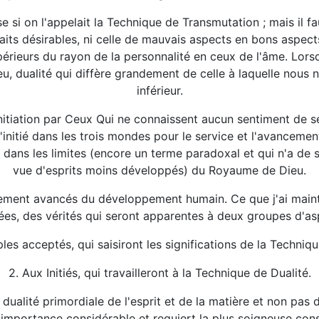
si on l'appelait la Technique de Transmutation ; mais il fa
traits désirables, ni celle de mauvais aspects en bons aspec
périeurs du rayon de la personnalité en ceux de l'âme. Lors
jeu, dualité qui diffère grandement de celle à laquelle nous
inférieur.
d'Initiation par Ceux Qui ne connaissent aucun sentiment de sé
 l'initié dans les trois mondes pour le service et l'avanceme
 dans les limites (encore un terme paradoxal et qui n'a de 
vue d'esprits moins développés) du Royaume de Dieu.
ivement avancés du développement humain. Ce que j'ai mai
iées, des vérités qui seront apparentes à deux groupes d'asp
ples acceptés, qui saisiront les significations de la Techniq
2. Aux Initiés, qui travailleront à la Technique de Dualité.
la dualité primordiale de l'esprit et de la matière et non pas
 importance considérable et requiert la plus soigneuse cons