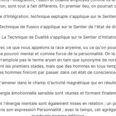
on, sont tout à fait différents. En premier lieu, on pourrait d
e d'Intégration, technique septuple s'applique sur le Sentie
Technique de Fusion s'applique sur le Sentier de l'état de di
. La Technique de Dualité s'applique sur le Sentier d'Initiatio
avec ce que nous appelons la race aryenne, ou ce qu'on pour
 pouvoir mental et comme force de la personnalité. On la 
e n'emploie pas le terme aryen en tant que synonyme de nord
teint les premiers stades, mais que des hommes en tous temps
es hommes finiront par passer dans cet état de conscience
t d'amener dans le champ d'activité magnétique qui en résulte
énergie émotionnelle sensible sont réunies et forment finale
et l'énergie mentale sont également mises en relation ; un pu
ons son expression Personnalité ; avec le temps, cet agréga
quadruple homme inférieur.