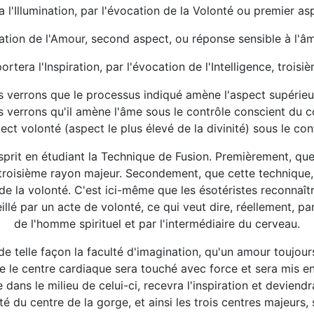
a l'Illumination, par l'évocation de la Volonté ou premier as
ocation de l'Amour, second aspect, ou réponse sensible à l'
portera l'Inspiration, par l'évocation de l'Intelligence, troisi
s verrons que le processus indiqué amène l'aspect supérieur
verrons qu'il amène l'âme sous le contrôle conscient du cor
ect volonté (aspect le plus élevé de la divinité) sous le con
it en étudiant la Technique de Fusion. Premièrement, que c
troisième rayon majeur. Secondement, que cette technique, 
n de la volonté. C'est ici-même que les ésotéristes reconnaî
illé par un acte de volonté, ce qui veut dire, réellement, pa
de l'homme spirituel et par l'intermédiaire du cerveau.
de telle façon la faculté d'imagination, qu'un amour toujo
 le centre cardiaque sera touché avec force et sera mis en 
me dans le milieu de celui-ci, recevra l'inspiration et deviend
ité du centre de la gorge, et ainsi les trois centres majeurs,