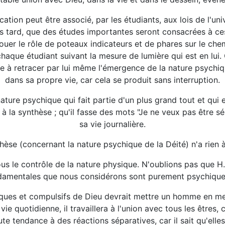
cation peut être associé, par les étudiants, aux lois de l'univ
us tard, que des études importantes seront consacrées à ces
 jouer le rôle de poteaux indicateurs et de phares sur le che
haque étudiant suivant la mesure de lumière qui est en lui. Q
che à retracer par lui même l'émergence de la nature psychiq
dans sa propre vie, car cela se produit sans interruption.
nature psychique qui fait partie d'un plus grand tout et qui
e à la synthèse ; qu'il fasse des mots "Je ne veux pas être
sa vie journalière.
ynthèse (concernant la nature psychique de la Déité) n'a rien
ous le contrôle de la nature physique. N'oublions pas que H.
ndamentales que nous considérons sont purement psychiques
iques et compulsifs de Dieu devrait mettre un homme en mes
e quotidienne, il travaillera à l'union avec tous les êtres,
oute tendance à des réactions séparatives, car il sait qu'el