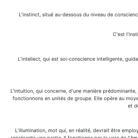
L'instinct, situé au-dessous du niveau de conscien
C'est l'ins
L'intellect, qui est soi-conscience intelligente, guid
L'intuition, qui concerne, d'une manière prédominante,
fonctionnons en unités de groupe. Elle opère au moye
et d
L'illumination, mot qui, en réalité, devrait être emp
représente une partie. Il fonctionne par la voie de l'âm