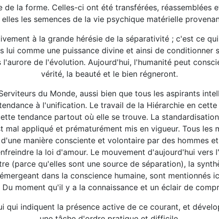
e de la forme. Celles-ci ont été transférées, réassemblées e
 elles les semences de la vie psychique matérielle provenant 
vement à la grande hérésie de la séparativité ; c'est ce 
s lui comme une puissance divine et ainsi de conditionner 
aurore de l'évolution. Aujourd'hui, l'humanité peut conscie
vérité, la beauté et le bien régneront.
viteurs du Monde, aussi bien que tous les aspirants intellig
ndance à l'unification. Le travail de la Hiérarchie en cette
cette tendance partout où elle se trouve. La standardisation
st mal appliqué et prématurément mis en vigueur. Tous les
ris d'une manière consciente et volontaire par des hommes e
reindre la loi d'amour. Le mouvement d'aujourd'hui vers l'
e (parce qu'elles sont une source de séparation), la synthè
mergeant dans la conscience humaine, sont mentionnés ici 
ins. Du moment qu'il y a la connaissance et un éclair de co
 qui indiquent la présence active de ce courant, et dével
une tâche d'ordre pratique et difficile.