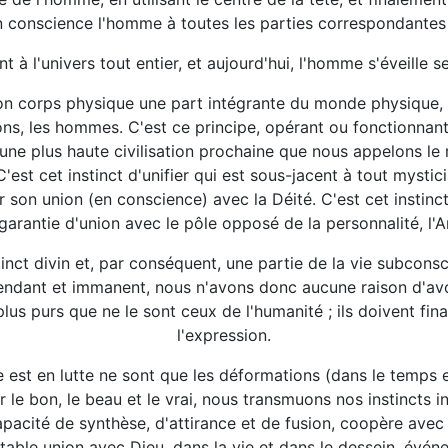
 en conscience l'homme à toutes les parties correspondantes 
ent à l'univers tout entier, et aujourd'hui, l'homme s'éveill
 son corps physique une part intégrante du monde physique,
ns, les hommes. C'est ce principe, opérant ou fonctionnant 
une plus haute civilisation prochaine que nous appelons le
est cet instinct d'unifier qui est sous-jacent à tout mystic
r son union (en conscience) avec la Déité. C'est cet instinct
garantie d'union avec le pôle opposé de la personnalité, l'
instinct divin et, par conséquent, une partie de la vie subco
nscendant et immanent, nous n'avons donc aucune raison d'a
 plus purs que ne le sont ceux de l'humanité ; ils doivent f
l'expression.
 est en lutte ne sont que les déformations (dans le temps et 
 le bon, le beau et le vrai, nous transmuons nos instincts in
capacité de synthèse, d'attirance et de fusion, coopère ave
able union avec Dieu, dans la vie et dans le dessein, événem