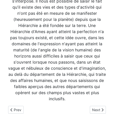
s'interpose. Il nous est possible de saisir le fait
qu'il existe des vies et des types d'activité qui
n'ont pas été en mesure de se manifester
(heureusement pour la planète) depuis que la
Hiérarchie a été fondée sur la terre. Une
Hiérarchie d'Ames ayant atteint la perfection n'a
pas toujours existé, et cette idée ouvre, dans les
domaines de l'expression n'ayant pas atteint la
maturité (de l'angle de la vision humaine) des
horizons aussi difficiles à saisir que ceux qui
s'ouvrent lorsque nous passons, dans un état
vague et nébuleux de conscience et d'imagination,
au delà du département de la Hiérarchie, qui traite
des affaires humaines, et que nous saisissons de
faibles aperçus des autres départements qui
opèrent sur des champs plus vastes et plus
inclusifs.
Previous article: IV. RÈGLES POUR AMENER LE CONTRÔLE DE
Next article:
Prev
Next