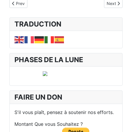
Previous article: SECTION III - SEPTIEME PARTIE - Points de R
Next article:
Prev
Next
TRADUCTION
PHASES DE LA LUNE
FAIRE UN DON
S'il vous plaît, pensez à soutenir nos efforts.
Montant Que vous Souhaitez ?