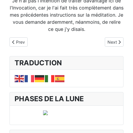
Je n'ai pas l'intention de traiter davantage ici de
l'Invocation, car je l'ai fait très complètement dans
mes précédentes instructions sur la méditation. Je
vous demande ardemment, néanmoins, de relire
ce que j'y disais.
Previous article: Cinquième Méditation... Précipitation... Récep
Next article: 
Prev
Next
TRADUCTION
PHASES DE LA LUNE