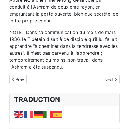
Apprenez à cheminer le long de la voie qui
conduit à l'Ashram de deuxième rayon, en
empruntant la porte ouverte, bien que secrète, de
votre propre coeur.
NOTE : Dans sa communication du mois de mars
1936, le Tibétain disait à ce disciple qu'il lui fallait
apprendre "à cheminer dans la tendresse avec les
autres". Il n'est pas parvenu à l'apprendre ;
temporairement du moins, son travail dans
l'Ashram a été suspendu.
Previous article: INSTRUCTIONS PERSONNELLES AUX DISCIPLES
Next article
Prev
Next
TRADUCTION