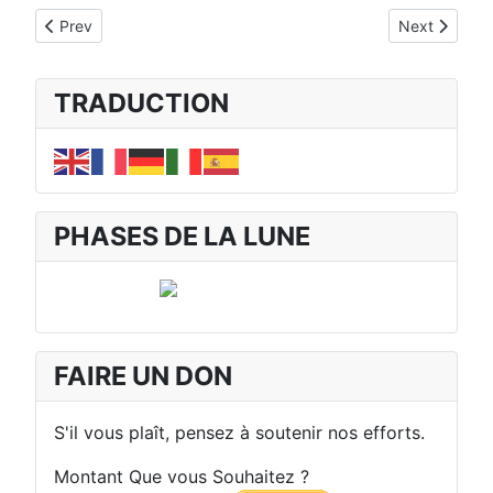
Previous article: MENU DES SEPTS RAYONS ET LA VIE
Next article:
Prev
Next
TRADUCTION
PHASES DE LA LUNE
FAIRE UN DON
S'il vous plaît, pensez à soutenir nos efforts.
Montant Que vous Souhaitez ?