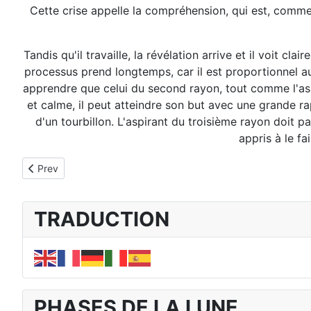
Cette crise appelle la compréhension, qui est, comme 
Tandis qu'il travaille, la révélation arrive et il voit 
processus prend longtemps, car il est proportionnel au 
apprendre que celui du second rayon, tout comme l'asp
et calme, il peut atteindre son but avec une grande r
d'un tourbillon. L'aspirant du troisième rayon doit pa
appris à le fa
Previous article: Rayon 4 Quatrième Rayon
Prev
TRADUCTION
PHASES DE LA LUNE