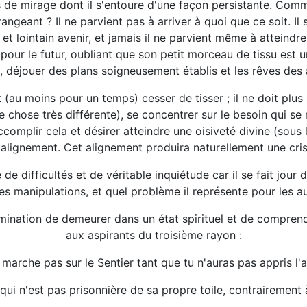
de mirage dont il s'entoure d'une façon persistante. Commen
arrangeant ? Il ne parvient pas à arriver à quoi que ce soit. I
t lointain avenir, et jamais il ne parvient même à atteindre 
 pour le futur, oubliant que son petit morceau de tissu est u
 déjouer des plans soigneusement établis et les rêves des 
 (au moins pour un temps) cesser de tisser ; il ne doit plu
e chose très différente), se concentrer sur le besoin qui se
complir cela et désirer atteindre une oisiveté divine (sous l
'alignement. Cet alignement produira naturellement une cris
de difficultés et de véritable inquiétude car il se fait jou
es manipulations, et quel problème il représente pour les a
rmination de demeurer dans un état spirituel et de comprendr
aux aspirants du troisième rayon :
 marche pas sur le Sentier tant que tu n'auras pas appris l
qui n'est pas prisonnière de sa propre toile, contrairement à 