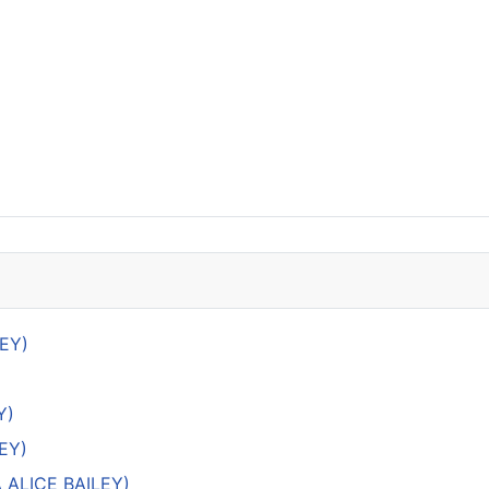
LEY)
Y)
EY)
 ALICE BAILEY)