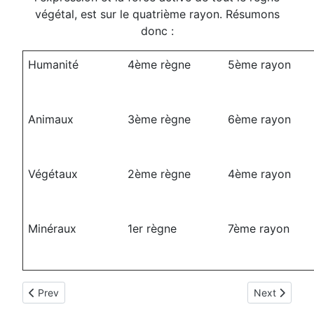
végétal, est sur le quatrième rayon. Résumons
donc :
Humanité
4ème règne
5ème rayon
Animaux
3ème règne
6ème rayon
Végétaux
2ème règne
4ème rayon
Minéraux
1er règne
7ème rayon
Previous article: Le Règne Minéral
Next article:
Prev
Next