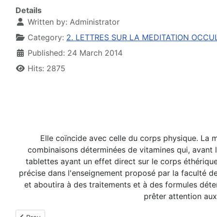
Details
Written by:
Administrator
Category:
2. LETTRES SUR LA MEDITATION OCCU
Published: 24 March 2014
Hits: 2875
Elle coïncide avec celle du corps physique. La m
combinaisons déterminées de vitamines qui, avant l
tablettes ayant un effet direct sur le corps éthériq
précise dans l'enseignement proposé par la faculté d
et aboutira à des traitements et à des formules dét
prêter attention au
Previous article: La stimulation de la musique